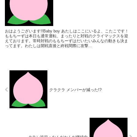
おはようございます!!Baby boy あたしはここにいるよ、こたこです！
ももちーずは本日も通常運転、まったりと対戦のクライマックスを迎
えております。常時対戦のももちーずはだいたいみんなの動きも決ま
ってます。わたしは開戦直後と終戦間際に攻撃...
クラクラ メンバーが減った!?