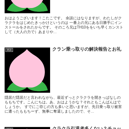
おはようございます！こたこです。 余談にはなりますが、わたしがク
ラクラをはじめたきっかけというのは 一番上の兄にある日勝手にイン
ストールをされたからです。 そのころ兄はTH10ををいち早くカンスト
して（大人の力で）あまりや...
クラン乗っ取りの解決報告とお礼
雑談
隠居だ隠居だと言われながら、最近ずっとクラクラを開きっぱなしの
ももちです。こんにちは。あ、おはようかな？それともこんばんはで
しょうか。 すでにご存じの方も多いと思いますが、先日乗っ取り被害
に遭ったももちーず、無事に奪還しましたので、そ...
クラクラ引退者多くない？チョッ