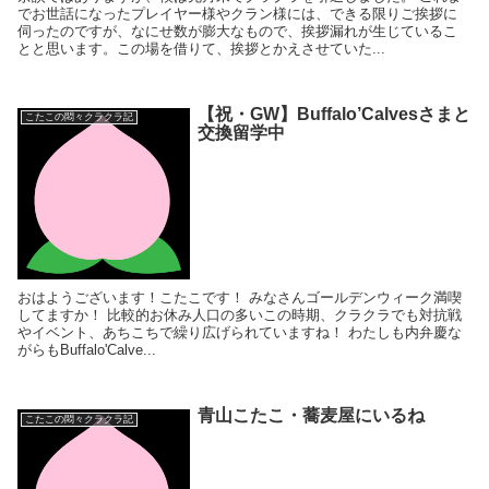
でお世話になったプレイヤー様やクラン様には、できる限りご挨拶に
伺ったのですが、なにせ数が膨大なもので、挨拶漏れが生じているこ
とと思います。この場を借りて、挨拶とかえさせていた...
【祝・GW】Buffalo’Calvesさまと
こたこの悶々クラクラ記
交換留学中
おはようございます！こたこです！ みなさんゴールデンウィーク満喫
してますか！ 比較的お休み人口の多いこの時期、クラクラでも対抗戦
やイベント、あちこちで繰り広げられていますね！ わたしも内弁慶な
がらもBuffalo'Calve...
青山こたこ・蕎麦屋にいるね
こたこの悶々クラクラ記