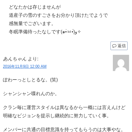
どなたかは存じませんが
道産子の雪のすごさをお分かり頂けたでようで
感無量でございます。
冬眠準備待ったなしです(๑•̀ㅂ•́)و✧
返信
あんちゃん
より:
2016年11月9日 12:00 AM
ぽわーっとしとるな。(笑)
シャンシャン喋れんのか。
クラン毎に運営スタイルは異なるから一概には言えんけど
明確なビジョンを提示し継続的に努力していく事。
メンバーに共通の目標意識を持ってもらうのは大事やな。