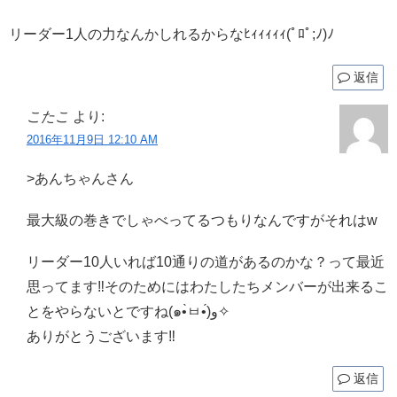
リーダー1人の力なんかしれるからなﾋｨｨｨｨｨ(ﾟﾛﾟ;ﾉ)ﾉ
返信
こたこ
より:
2016年11月9日 12:10 AM
>あんちゃんさん
最大級の巻きでしゃべってるつもりなんですがそれはw
リーダー10人いれば10通りの道があるのかな？って最近
思ってます‼そのためにはわたしたちメンバーが出来るこ
とをやらないとですね(๑•̀ㅂ•́)و✧
ありがとうございます‼
返信